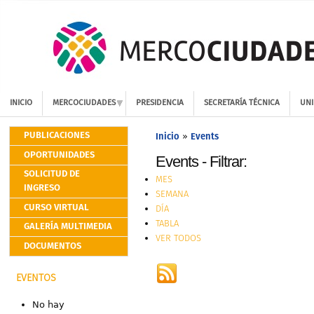
INICIO
MERCOCIUDADES
PRESIDENCIA
SECRETARÍA TÉCNICA
UNI
PUBLICACIONES
Inicio
Events
»
OPORTUNIDADES
Events - Filtrar:
SOLICITUD DE
MES
INGRESO
SEMANA
CURSO VIRTUAL
DÍA
TABLA
GALERÍA MULTIMEDIA
VER TODOS
DOCUMENTOS
EVENTOS
No hay