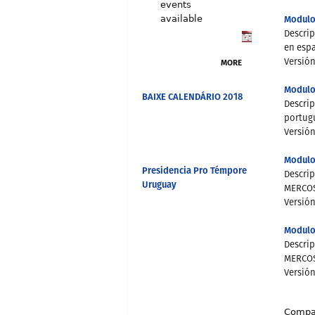
events
Modulo
available
Descri
en esp
MORE
Versión
Modulo
BAIXE CALENDÁRIO 2018
Descri
portug
Versión
Modulo
Presidencia Pro Témpore
Descri
Uruguay
MERCOS
Versión
Modulo
Descri
MERCOS
Versión
Compar