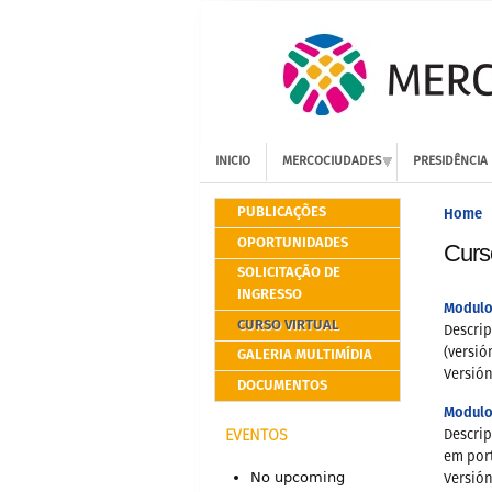
INICIO
MERCOCIUDADES
PRESIDÊNCIA
PUBLICAÇÕES
Home
OPORTUNIDADES
Curso
SOLICITAÇÃO DE
INGRESSO
Modulo 
CURSO VIRTUAL
Descri
GALERIA MULTIMÍDIA
(versió
Versión
DOCUMENTOS
Modulo
Descri
EVENTOS
em por
No upcoming
Versión