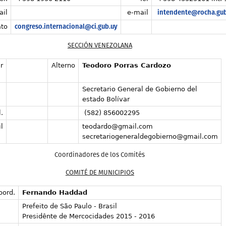
intendente@rocha.gub
ail
e-mail
congreso.internacional@ci.gub.uy
to
SECCIÓN VENEZOLANA
r
Alterno
Teod
o
ro Porras Cardozo
Secretario General de Gobierno del
estado Bolívar
.
(582) 856002295
l
teodardo@gmail.com
secretariogeneraldegobierno@gmail.com
Coordinadores de los Comités
COMITÉ DE MUNICIPIOS
oord.
Fernando Haddad
Prefeito de São Paulo - Brasil
Presidênte de Mercocidades 2015 - 2016