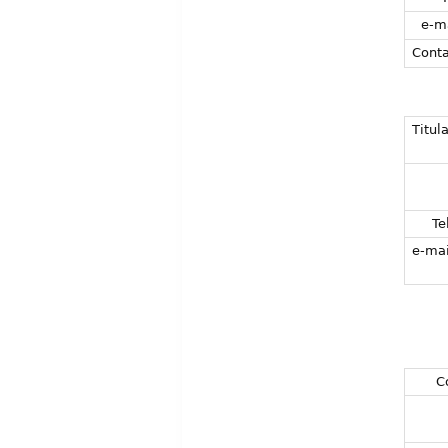
e-m
Conta
Titula
Tel
e-mai
C