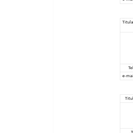
Titula
Tel
e-mai
Titu
T