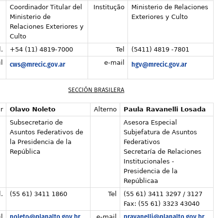
Coordinador Titular del
Institução
Ministerio de Relaciones
Ministerio de
Exteriores y Culto
Relaciones Exteriores y
Culto
.
+54 (11) 4819-7000
Tel
(5411) 4819 -7801
l
e-mail
cws@mrecic.gov.ar
hgv@mrecic.gov.ar
SECCIÓN BRASILERA
r
Olavo Noleto
Alterno
Paula Ravanelli Losada
Subsecretario de
Asesora Especial
Asuntos Federativos de
Subjefatura de Asuntos
la Presidencia de la
Federativos
República
Secretaría de Relaciones
Institucionales -
Presidencia de la
Repúblicaa
.
(55 61) 3411 1860
Tel
(55 61) 3411 3297 / 3127
Fax: (55 61) 3323 43040
noleto@planalto.gov.br
pravanelli@planalto.gov.br
l
e-mail