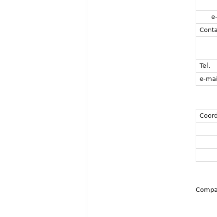
e
Conta
Tel.
e-mai
Coord
Compar