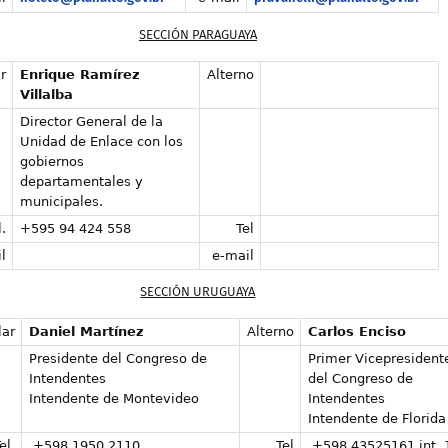
SECCIÓN PARAGUAYA
r
Enrique Ramírez
Alterno
Villalba
Director General de la
Unidad de Enlace con los
gobiernos
departamentales y
municipales.
.
+595 94 424 558
Tel
l
e-mail
SECCIÓN URUGUAYA
lar
Daniel Martínez
Alterno
Carlos Enciso
Presidente del Congreso de
Primer Vicepresident
Intendentes
del Congreso de
Intendente de Montevideo
Intendentes
Intendente de Florida
el.
+598 1950 2110
Tel
+598 43525161 int. 