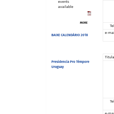
events
available
MORE
Tel
e-mai
BAIXE CALENDÁRIO 2018
Titula
Presidencia Pro Témpore
Uruguay
Tel
e-mai