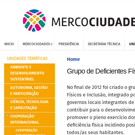
INICIO
MERCOCIUDADES
PRESIDÊNCIA
SECRETARIA TÉCNICA
UNI
Home
UNIDADES TEMÁTICAS
AMBIENTE E
Grupo de Deficientes Fí
DESENVOLVIMENTO
SUSTENTÁVEL
AUTONOMIA, GESTÃO
No final de 2012 foi criado o g
E PARTICIPAÇÃO
Físicos e Inclusão, integrado p
CIÊNCIA, TECNOLOGIA
governos locais integrantes d
E CAPACITAÇÃO
contribuir para o desenvolvim
COOPERAÇÃO
promover o pleno exercício do
INTERNACIONAL
deficiência física incidindo p
COOPERAÇÃO
todos/as seus habitantes.