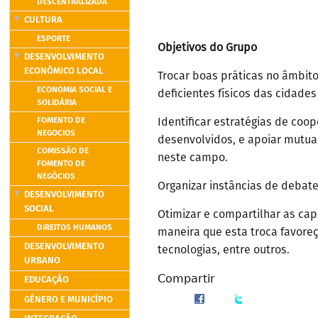
DESCENTRALIZADA
CULTURA
ESPORTE
Objetivos do Grupo
DESENVOLVIMENTO
ECONÔMICO LOCAL
Trocar boas práticas no âmbito
ECONOMIA SOCIAL E
deficientes físicos das cidade
SOLIDÁRIA
FOMENTO DE
Identificar estratégias de co
NEGOCIOS
desenvolvidos, e apoiar mutu
COMISSÃO DE
neste campo.
FOMENTO DE
NEGÓCIOS
Organizar instâncias de debate
DESENVOLVIMENTO
SOCIAL
Otimizar e compartilhar as cap
DIREITOS HUMANOS
maneira que esta troca favore
DESENVOLVIMENTO
tecnologias, entre outros.
URBANO
Compartir
EDUCAÇÃO
GÊNERO E MUNICÍPIO