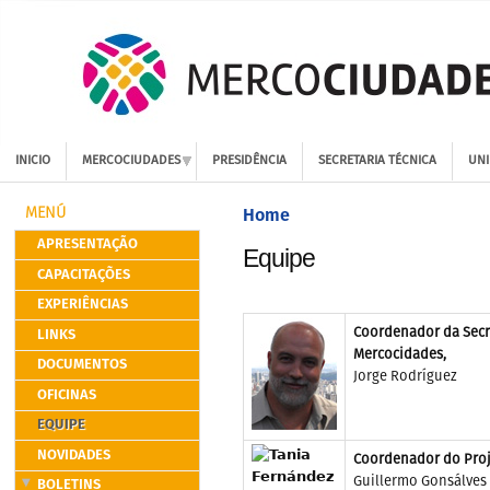
INICIO
MERCOCIUDADES
PRESIDÊNCIA
SECRETARIA TÉCNICA
UNI
Home
MENÚ
APRESENTAÇÃO
Equipe
CAPACITAÇÕES
EXPERIÊNCIAS
LINKS
Coordenador da Secr
Mercocidades,
DOCUMENTOS
Jorge Rodríguez
OFICINAS
EQUIPE
NOVIDADES
Coordenador do Proj
BOLETINS
Guillermo Gonsálves