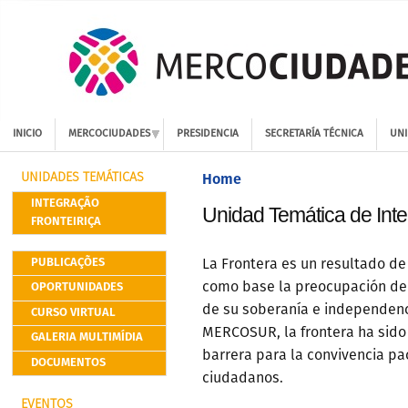
INICIO
MERCOCIUDADES
PRESIDENCIA
SECRETARÍA TÉCNICA
UNI
Home
UNIDADES TEMÁTICAS
INTEGRAÇÃO
Unidad Temática de Inte
FRONTEIRIÇA
PUBLICAÇÕES
La Frontera es un resultado de
OPORTUNIDADES
como base la preocupación del
de su soberanía e independenci
CURSO VIRTUAL
MERCOSUR, la frontera ha sid
GALERIA MULTIMÍDIA
barrera para la convivencia pac
DOCUMENTOS
ciudadanos.
EVENTOS