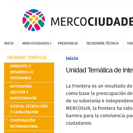
INICIO
MERCOCIUDADES
PRESIDENCIA
SECRETARÍA TÉCNICA
UNI
Inicio
UNIDADES TEMÁTICAS
AMBIENTE Y
Unidad Temática de Inte
DESARROLLO
SOSTENIBLE
AUTONOMÍA,
La Frontera es un resultado de
GESTIÓN Y
como base la preocupación del
PARTICIPACIÓN
de su soberanía e independenci
CIENCIA, TECNOLOGÍA
MERCOSUR, la frontera ha sid
Y CAPACITACIÓN
barrera para la convivencia pac
COOPERACIÓN
ciudadanos.
INTERNACIONAL