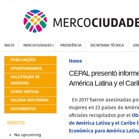
INICIO
MERCOCIUDADES
PRESIDÊNCIA
SECRETARIA TÉCNICA
UNI
PUBLICAÇÕES
Home
OPORTUNIDADES
CEPAL presentó informe 
SOLICITAÇÃO DE
América Latina y el Car
INGRESSO
CURSO VIRTUAL
GALERIA MULTIMÍDIA
En 2017 fueron asesinadas po
mujeres en 23 países de Améric
DOCUMENTOS
Ob
oficiales recopilados por el
de América Latina y el Caribe (
EVENTOS
Económica para América Latina
No upcoming