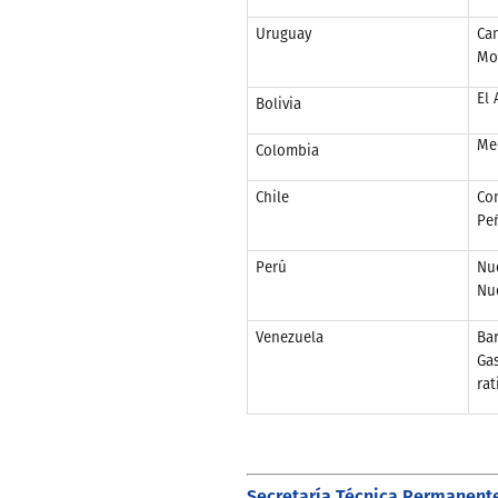
Uruguay
Can
Mo
El 
Bolivia
Me
Colombia
Chile
Co
Pe
Perú
Nu
Nu
Venezuela
Bar
Gas
rat
Secretaría Técnica Permanent