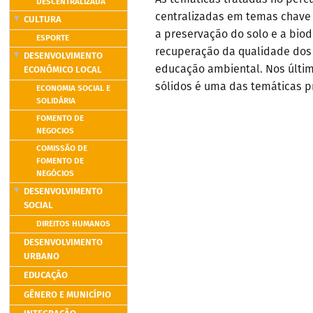
DESCENTRALIZADA
centralizadas em temas chave
CULTURA
a preservação do solo e a biod
ESPORTE
recuperação da qualidade dos 
DESENVOLVIMENTO
ECONÔMICO LOCAL
educação ambiental. Nos últim
sólidos é uma das temáticas pr
ECONOMIA SOCIAL E
SOLIDÁRIA
FOMENTO DE
NEGOCIOS
COMISSÃO DE
FOMENTO DE
NEGÓCIOS
DESENVOLVIMENTO
SOCIAL
DIREITOS HUMANOS
DESENVOLVIMENTO
URBANO
EDUCAÇÃO
GÊNERO E MUNICÍPIO