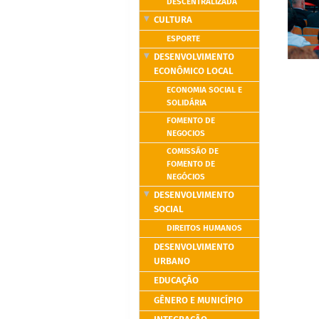
DESCENTRALIZADA
CULTURA
ESPORTE
DESENVOLVIMENTO
ECONÔMICO LOCAL
ECONOMIA SOCIAL E
SOLIDÁRIA
FOMENTO DE
NEGOCIOS
COMISSÃO DE
FOMENTO DE
NEGÓCIOS
DESENVOLVIMENTO
SOCIAL
DIREITOS HUMANOS
DESENVOLVIMENTO
URBANO
EDUCAÇÃO
GÊNERO E MUNICÍPIO