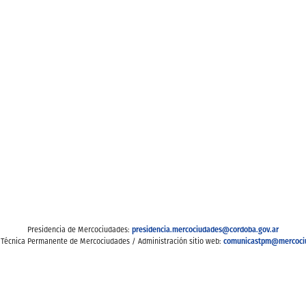
presidencia.mercociudades@cordoba.gov.ar
Presidencia de Mercociudades:
comunicastpm@mercoci
 Técnica Permanente de Mercociudades / Administración sitio web: