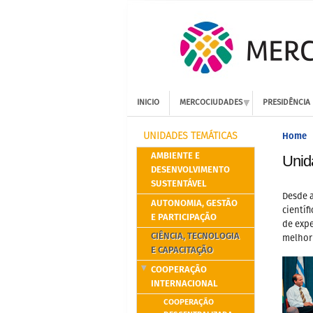
INICIO
MERCOCIUDADES
PRESIDÊNCIA
Home
UNIDADES TEMÁTICAS
AMBIENTE E
Unid
DESENVOLVIMENTO
SUSTENTÁVEL
Desde a
AUTONOMIA, GESTÃO
científ
E PARTICIPAÇÃO
de exp
CIÊNCIA, TECNOLOGIA
melhor
E CAPACITAÇÃO
COOPERAÇÃO
INTERNACIONAL
COOPERAÇÃO