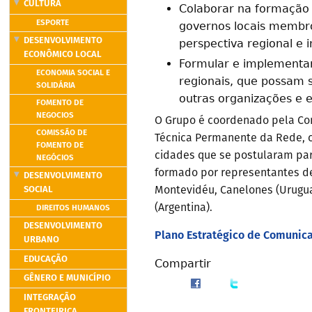
CULTURA
Colaborar na formação
ESPORTE
governos locais membr
DESENVOLVIMENTO
perspectiva regional e
ECONÔMICO LOCAL
Formular e implementar
ECONOMIA SOCIAL E
regionais, que possam s
SOLIDÁRIA
outras organizações e e
FOMENTO DE
NEGOCIOS
O Grupo é coordenado pela Com
COMISSÃO DE
Técnica Permanente da Rede, c
FOMENTO DE
cidades que se postularam par
NEGÓCIOS
formado por representantes de 
DESENVOLVIMENTO
SOCIAL
Montevidéu, Canelones (Uruguai
(Argentina).
DIREITOS HUMANOS
DESENVOLVIMENTO
Plano Estratégico de Comunic
URBANO
EDUCAÇÃO
Compartir
GÊNERO E MUNICÍPIO
INTEGRAÇÃO
FRONTEIRIÇA