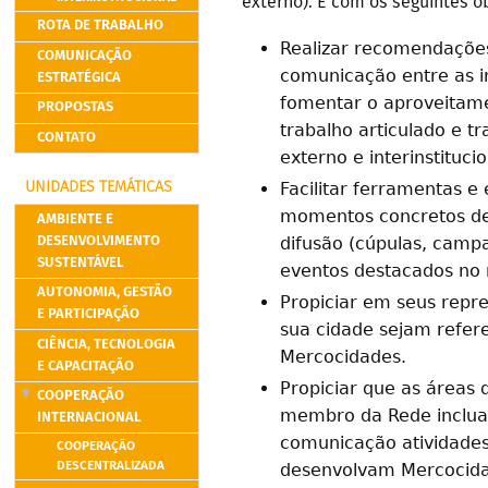
externo). E com os seguintes ob
ROTA DE TRABALHO
Realizar recomendaçõe
COMUNICAÇÃO
comunicação entre as i
ESTRATÉGICA
fomentar o aproveitame
PROPOSTAS
trabalho articulado e t
CONTATO
externo e interinstitucio
Facilitar ferramentas 
UNIDADES TEMÁTICAS
momentos concretos de 
AMBIENTE E
DESENVOLVIMENTO
difusão (cúpulas, campa
SUSTENTÁVEL
eventos destacados no n
AUTONOMIA, GESTÃO
Propiciar em seus repr
E PARTICIPAÇÃO
sua cidade sejam refer
CIÊNCIA, TECNOLOGIA
Mercocidades.
E CAPACITAÇÃO
Propiciar que as áreas
COOPERAÇÃO
membro da Rede inclua
INTERNACIONAL
comunicação atividades
COOPERAÇÃO
DESCENTRALIZADA
desenvolvam Mercocida