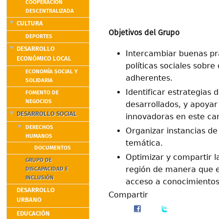
COOPERACIÓN
DESCENTRALIZADA
CULTURA
Objetivos del Grupo
DEPORTES
DESARROLLO
Intercambiar buenas prá
ECONÓMICO LOCAL
políticas sociales sobre
ECONOMÍA SOCIAL Y
adherentes.
SOLIDARIA
Identificar estrategias
FOMENTO DE
NEGOCIOS
desarrollados, y apoya
DESARROLLO SOCIAL
innovadoras en este c
DERECHOS
Organizar instancias de
HUMANOS
temática.
DOCUMENTOS
Optimizar y compartir l
GRUPO DE
región de manera que e
DISCAPACIDAD E
INCLUSIÓN
acceso a conocimientos,
DESARROLLO
Compartir
URBANO
EDUCACIÓN