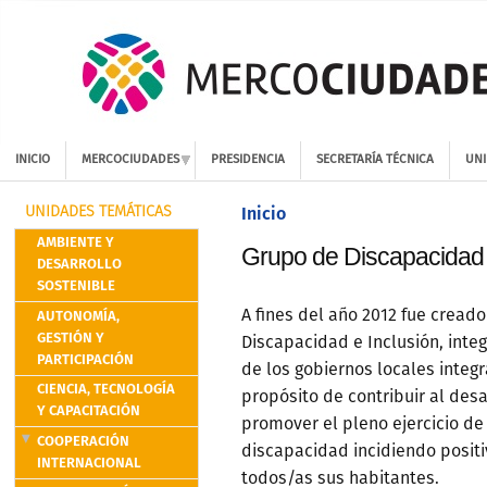
INICIO
MERCOCIUDADES
PRESIDENCIA
SECRETARÍA TÉCNICA
UNI
Inicio
UNIDADES TEMÁTICAS
AMBIENTE Y
Grupo de Discapacidad 
DESARROLLO
SOSTENIBLE
AUTONOMÍA,
A fines del año 2012 fue creado
GESTIÓN Y
Discapacidad e Inclusión, integ
PARTICIPACIÓN
de los gobiernos locales integ
CIENCIA, TECNOLOGÍA
propósito de contribuir al des
Y CAPACITACIÓN
promover el pleno ejercicio de
COOPERACIÓN
discapacidad incidiendo posit
INTERNACIONAL
todos/as sus habitantes.